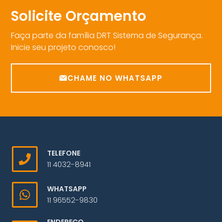
Solicite Orçamento
Faça parte da família DRT Sistema de Segurança.
Inicie seu projeto conosco!
CHAME NO WHATSAPP
TELEFONE
11 4032-8941
WHATSAPP
11 96552-9830