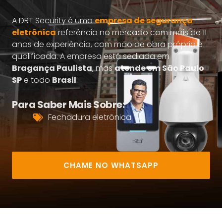
A DRT Security é uma
empresa de segurança
eletrônica
referência no mercado com mais de 11
anos de experiência, com mão de obra própria e
qualificada. A empresa está sediada em
Bragança Paulista
, mas
atende em São Paulo
SP
e todo
Brasil
.
Para Saber Mais Sobre:
Fechadura eletrônica
CHAME NO WHATSAPP