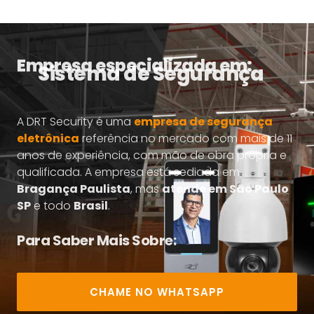
Empresa especializada em:
Sistema de Segurança
A DRT Security é uma
empresa de segurança
eletrônica
referência no mercado com mais de 11
anos de experiência, com mão de obra própria e
qualificada. A empresa está sediada em
Bragança Paulista
, mas
atende em São Paulo
SP
e todo
Brasil
.
Para Saber Mais Sobre:
CHAME NO WHATSAPP