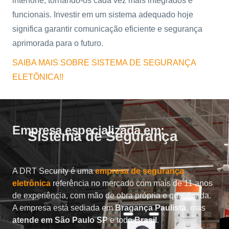
interfone, tornando-os cada vez mais integrados e
funcionais. Investir em um sistema adequado hoje
significa garantir comunicação eficiente e segurança
aprimorada para o futuro.
SAIBA MAIS SOBRE SISTEMA DE SEGURANÇA
ELETÔNICA!!
Empresa especializada em:
Sistema de Segurança
A DRT Security é uma
empresa de segurança
eletrônica
referência no mercado com mais de 11 anos
de experiência, com mão de obra própria e qualificada.
A empresa está sediada em
Bragança Paulista
, mas
atende em São Paulo SP
e todo
Brasil
.